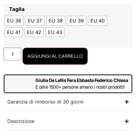
Taglia
EU 36
EU 37
EU 38
EU 39
EU 40
EU 41
EU 42
EU 43
AGGIUNGI AL CARRELLO
Giulia De Lellis Fera Ebbasta Federico Chiesa
E oltre 1500+ persone amano i nostri prodotti!
Garanzia di rimborso di 30 giorni
Descrizione