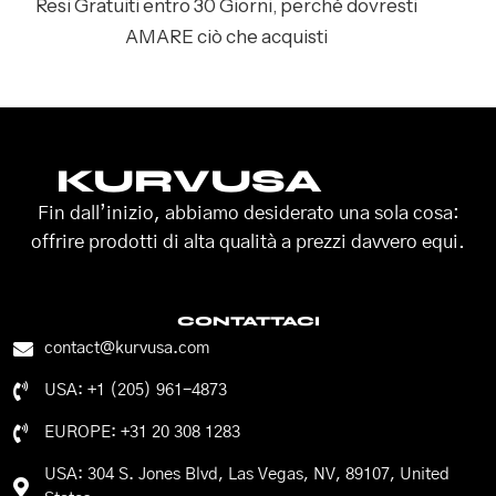
Resi Gratuiti entro 30 Giorni, perché dovresti
AMARE ciò che acquisti
KURVUSA
Fin dall’inizio, abbiamo desiderato una sola cosa:
offrire prodotti di alta qualità a prezzi davvero equi.
CONTATTACI
contact@kurvusa.com
USA: +1 (205) 961-4873
EUROPE: +31 20 308 1283
USA: 304 S. Jones Blvd, Las Vegas, NV, 89107, United