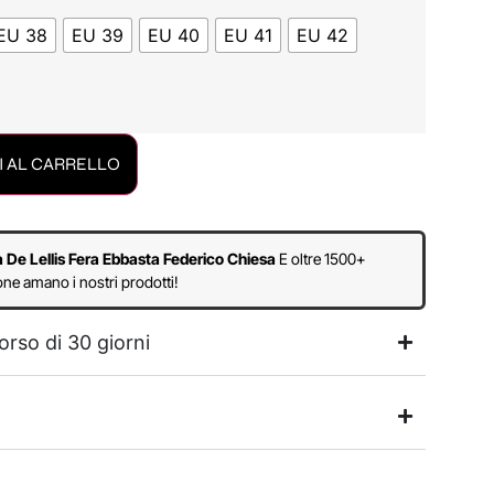
EU 38
EU 39
EU 40
EU 41
EU 42
 AL CARRELLO
a De Lellis Fera Ebbasta Federico Chiesa
E oltre 1500+
ne amano i nostri prodotti!
orso di 30 giorni