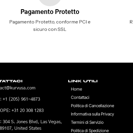
Pagamento Protetto
Pagamento Protetto, conforme PCI e
R
sicuro con SSL
ATTACI
LINK UTILI
tact@kurvusa.com
Home
Contattaci
 +1 (205) 961-4873
Politica di Cancellazione
OPE: +31 20 308 1283
Informativa sulla Privacy
 304 S. Jones Blvd, Las Vegas,
Termini di Servizio
89107, United States
Politica di Spedizione