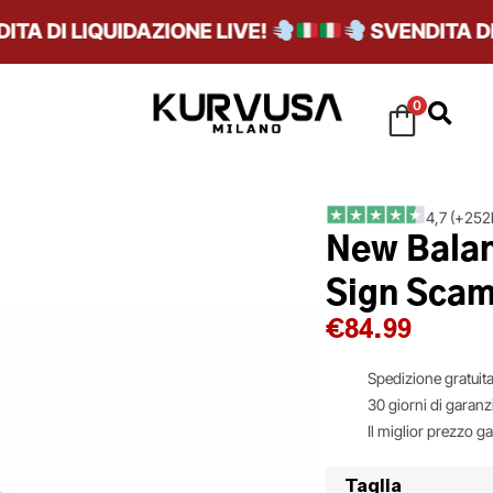
 DI LIQUIDAZIONE LIVE!
SVENDITA DI LI
0
4,7 (+252k
New Balan
Sign Scam
€
84.99
Spedizione gratuita
30 giorni di garanz
Il miglior prezzo g
Taglia