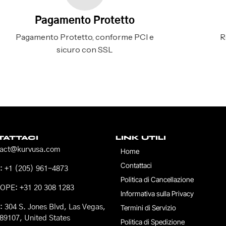
Pagamento Protetto
Pagamento Protetto, conforme PCI e
R
sicuro con SSL
ATTACI
LINK UTILI
tact@kurvusa.com
Home
Contattaci
 +1 (205) 961-4873
Politica di Cancellazione
OPE: +31 20 308 1283
Informativa sulla Privacy
 304 S. Jones Blvd, Las Vegas,
Termini di Servizio
89107, United States
Politica di Spedizione