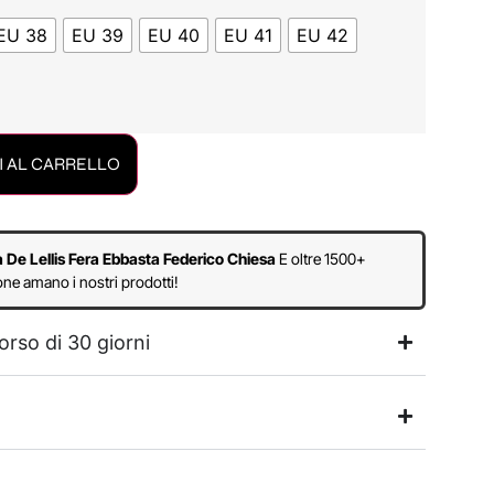
EU 38
EU 39
EU 40
EU 41
EU 42
 AL CARRELLO
a De Lellis Fera Ebbasta Federico Chiesa
E oltre 1500+
ne amano i nostri prodotti!
orso di 30 giorni