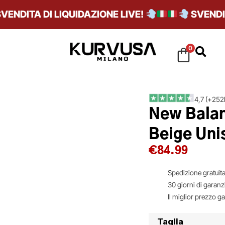
DITA DI LIQUIDAZIONE LIVE!
SVENDITA D
0
4,7 (+252k
New Balan
Beige Uni
€
84.99
Spedizione gratuita
30 giorni di garanz
Il miglior prezzo g
Taglia