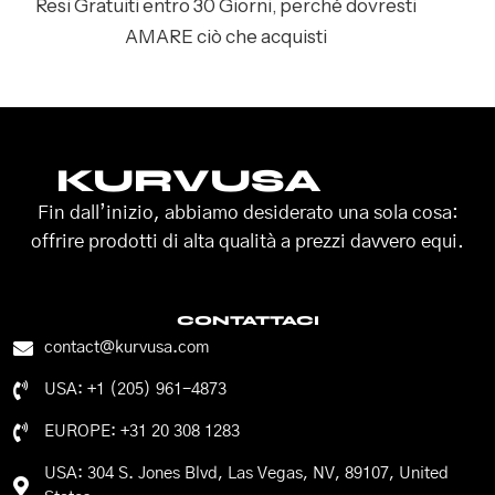
Resi Gratuiti entro 30 Giorni, perché dovresti
AMARE ciò che acquisti
KURVUSA
Fin dall’inizio, abbiamo desiderato una sola cosa:
offrire prodotti di alta qualità a prezzi davvero equi.
CONTATTACI
contact@kurvusa.com
USA: +1 (205) 961-4873
EUROPE: +31 20 308 1283
USA: 304 S. Jones Blvd, Las Vegas, NV, 89107, United