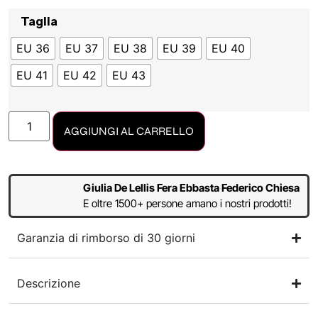
Taglia
EU 36
EU 37
EU 38
EU 39
EU 40
EU 41
EU 42
EU 43
AGGIUNGI AL CARRELLO
Giulia De Lellis Fera Ebbasta Federico Chiesa
E oltre 1500+ persone amano i nostri prodotti!
Garanzia di rimborso di 30 giorni
Descrizione