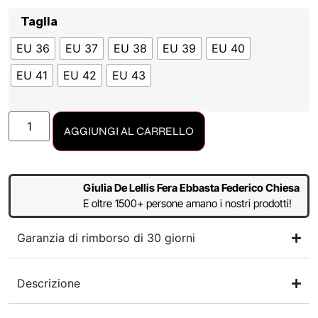
Taglia
EU 36
EU 37
EU 38
EU 39
EU 40
EU 41
EU 42
EU 43
AGGIUNGI AL CARRELLO
Giulia De Lellis Fera Ebbasta Federico Chiesa
E oltre 1500+ persone amano i nostri prodotti!
Garanzia di rimborso di 30 giorni
Descrizione