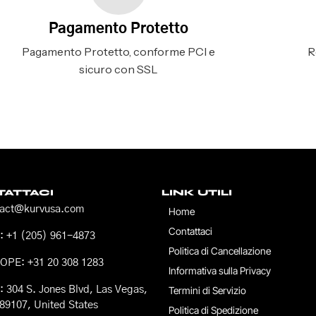
Pagamento Protetto
Pagamento Protetto, conforme PCI e
R
sicuro con SSL
ATTACI
LINK UTILI
tact@kurvusa.com
Home
Contattaci
 +1 (205) 961-4873
Politica di Cancellazione
OPE: +31 20 308 1283
Informativa sulla Privacy
 304 S. Jones Blvd, Las Vegas,
Termini di Servizio
89107, United States
Politica di Spedizione