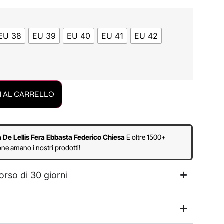
EU 38
EU 39
EU 40
EU 41
EU 42
 AL CARRELLO
a De Lellis Fera Ebbasta Federico Chiesa
E oltre 1500+
ne amano i nostri prodotti!
orso di 30 giorni