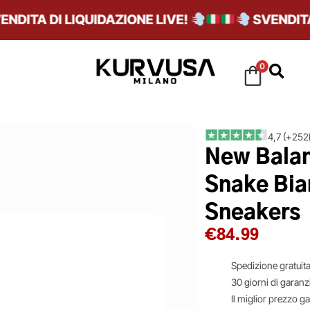
TA DI LIQUIDAZIONE LIVE!
SVENDITA DI
0
4,7 (+252k
New Balan
Snake Bia
Sneakers
€
84.99
Spedizione gratuita
30 giorni di garanz
Il miglior prezzo g