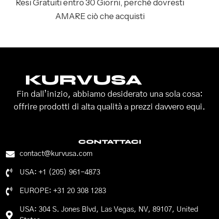
Resi Gratuiti entro 30 Giorni, perché dovresti
AMARE ciò che acquisti
KURVUSA
Fin dall’inizio, abbiamo desiderato una sola cosa:
offrire prodotti di alta qualità a prezzi davvero equi.
CONTATTACI
contact@kurvusa.com
USA: +1 (205) 961-4873
EUROPE: +31 20 308 1283
USA: 304 S. Jones Blvd, Las Vegas, NV, 89107, United