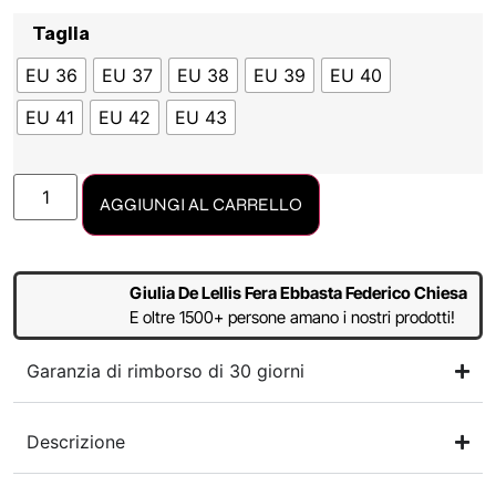
Taglia
EU 36
EU 37
EU 38
EU 39
EU 40
EU 41
EU 42
EU 43
AGGIUNGI AL CARRELLO
Giulia De Lellis Fera Ebbasta Federico Chiesa
E oltre 1500+ persone amano i nostri prodotti!
Garanzia di rimborso di 30 giorni
Descrizione