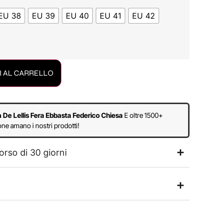
EU 38
EU 39
EU 40
EU 41
EU 42
 AL CARRELLO
a De Lellis Fera Ebbasta Federico Chiesa
E oltre 1500+
ne amano i nostri prodotti!
orso di 30 giorni