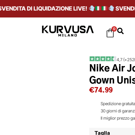
DITA DI LIQUIDAZIONE LIVE!
SVENDITA 
0
4,7 (+252k
Nike Air 
Gown Unis
€
74.99
Spedizione gratuita
30 giorni di garanz
Il miglior prezzo g
Taglia