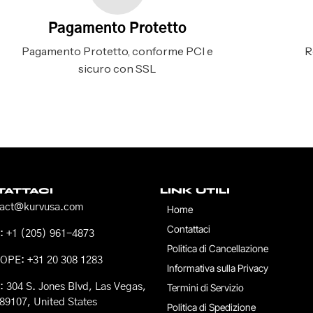
Pagamento Protetto
Pagamento Protetto, conforme PCI e
R
sicuro con SSL
ATTACI
LINK UTILI
tact@kurvusa.com
Home
Contattaci
 +1 (205) 961-4873
Politica di Cancellazione
OPE: +31 20 308 1283
Informativa sulla Privacy
 304 S. Jones Blvd, Las Vegas,
Termini di Servizio
89107, United States
Politica di Spedizione