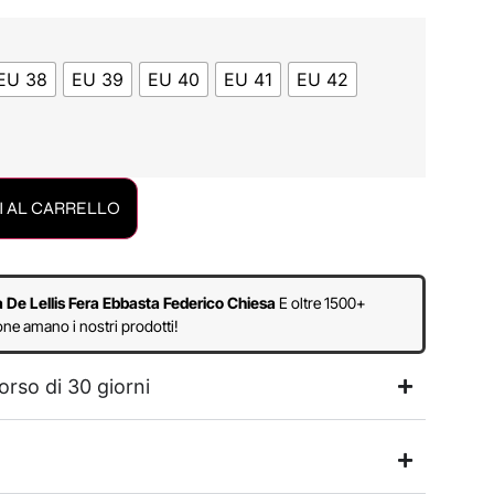
EU 38
EU 39
EU 40
EU 41
EU 42
 AL CARRELLO
a De Lellis Fera Ebbasta Federico Chiesa
E oltre 1500+
ne amano i nostri prodotti!
orso di 30 giorni