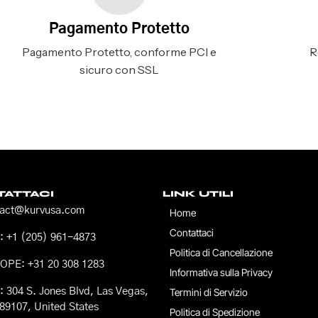
Pagamento Protetto
Pagamento Protetto, conforme PCI e
R
sicuro con SSL
ATTACI
LINK UTILI
tact@kurvusa.com
Home
Contattaci
 +1 (205) 961-4873
Politica di Cancellazione
OPE: +31 20 308 1283
Informativa sulla Privacy
 304 S. Jones Blvd, Las Vegas,
Termini di Servizio
89107, United States
Politica di Spedizione