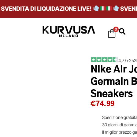
ENDITA DI LIQUIDAZIONE LIVE!
SVENDITA
0
4,7 (+252k
Nike Air J
Germain 
Sneakers
€
74.99
Spedizione gratuita
30 giorni di garanz
Il miglior prezzo g