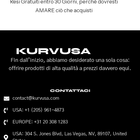
Resi Gratuiti entro 30 Giorni, perché dovresti
AMARE ciò che acquisti
KURVUSA
Fin dall’inizio, abbiamo desiderato una sola cosa:
offrire prodotti di alta qualità a prezzi davvero equi.
CONTATTACI
contact@kurvusa.com
USA: +1 (205) 961-4873
EUROPE: +31 20 308 1283
USA: 304 S. Jones Blvd, Las Vegas, NV, 89107, United