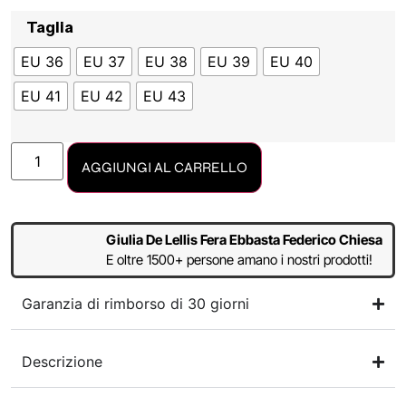
Taglia
EU 36
EU 37
EU 38
EU 39
EU 40
EU 41
EU 42
EU 43
AGGIUNGI AL CARRELLO
Giulia De Lellis Fera Ebbasta Federico Chiesa
E oltre 1500+ persone amano i nostri prodotti!
Garanzia di rimborso di 30 giorni
Descrizione