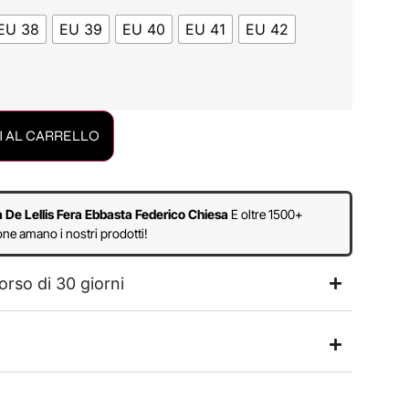
EU 38
EU 39
EU 40
EU 41
EU 42
 AL CARRELLO
a De Lellis Fera Ebbasta Federico Chiesa
E oltre 1500+
ne amano i nostri prodotti!
orso di 30 giorni