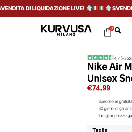
DITA DI LIQUIDAZIONE LIVE!
SVENDITA D
0
4,7 (+252k
Nike Air M
Unisex Sn
€
74.99
Spedizione gratuita
30 giorni di garanz
Il miglior prezzo g
Taglia