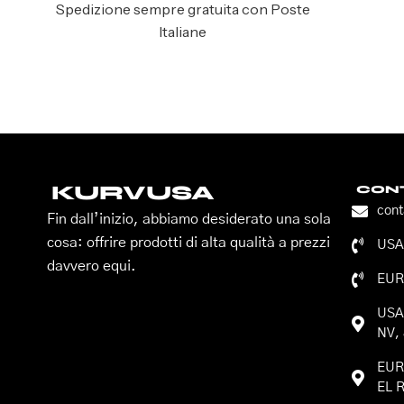
Spedizione sempre gratuita con Poste
Italiane
KURVUSA
CONT
con
Fin dall’inizio, abbiamo desiderato una sola
cosa: offrire prodotti di alta qualità a prezzi
USA:
davvero equi.
EUR
USA:
NV, 
EURO
EL R