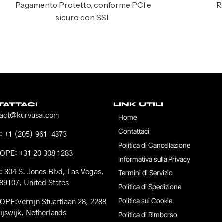
Pagamento Protetto, conforme PCI e
R
sicuro con SSL
ATTACI
LINK UTILI
tact@kurvusa.com
Home
Contattaci
 +1 (205) 961-4873
Politica di Cancellazione
OPE: +31 20 308 1283
Informativa sulla Privacy
 304 S. Jones Blvd, Las Vegas,
Termini di Servizio
89107, United States
Politica di Spedizione
Politica sui Cookie
PE:Verrijn Stuartlaan 28, 2288
ijswijk, Netherlands
Politica di Rimborso