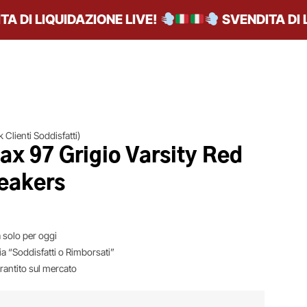
I LIQUIDAZIONE LIVE!
SVENDITA DI LIQ
 Clienti Soddisfatti)
ax 97 Grigio Varsity Red
eakers
 solo per oggi
ia “Soddisfatti o Rimborsati”
arantito sul mercato