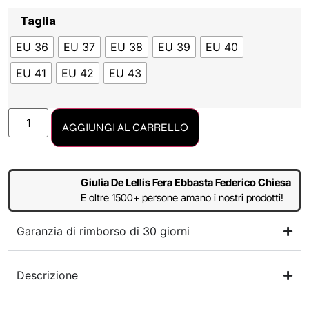
Taglia
EU 36
EU 37
EU 38
EU 39
EU 40
EU 41
EU 42
EU 43
AGGIUNGI AL CARRELLO
Giulia De Lellis Fera Ebbasta Federico Chiesa
E oltre 1500+ persone amano i nostri prodotti!
Garanzia di rimborso di 30 giorni
Descrizione