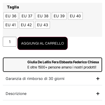
Taglia
EU 36
EU 37
EU 38
EU 39
EU 40
EU 41
EU 42
EU 43
AGGIUNGI AL CARRELLO
Giulia De Lellis Fera Ebbasta Federico Chiesa
E oltre 1500+ persone amano i nostri prodotti!
Garanzia di rimborso di 30 giorni
Descrizione