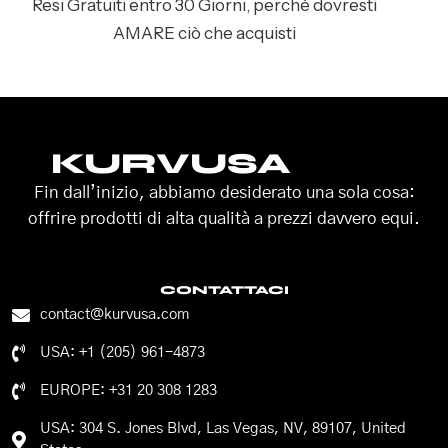
Resi Gratuiti entro 30 Giorni, perché dovresti
AMARE ciò che acquisti
KURVUSA
Fin dall’inizio, abbiamo desiderato una sola cosa:
offrire prodotti di alta qualità a prezzi davvero equi.
CONTATTACI
contact@kurvusa.com
USA: +1 (205) 961-4873
EUROPE: +31 20 308 1283
USA: 304 S. Jones Blvd, Las Vegas, NV, 89107, United