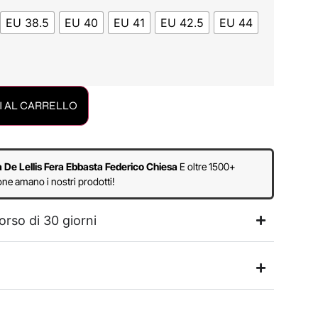
EU 38.5
EU 40
EU 41
EU 42.5
EU 44
 AL CARRELLO
a De Lellis Fera Ebbasta Federico Chiesa
E oltre 1500+
ne amano i nostri prodotti!
orso di 30 giorni