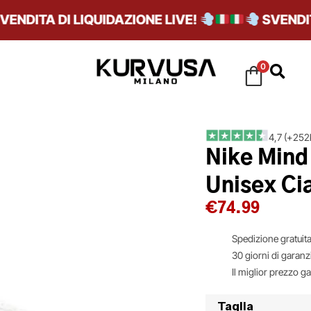
DITA DI LIQUIDAZIONE LIVE!
SVENDITA D
0
4,7 (+252k
Nike Mind
Unisex Ci
€
74.99
Spedizione gratuita
30 giorni di garanz
Il miglior prezzo g
Taglia