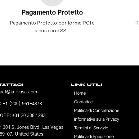
Pagamento Protetto
Pagamento Protetto, conforme PCI e
R
sicuro con SSL
ATTACI
LINK UTILI
tact@kurvusa.com
Home
Contattaci
 +1 (205) 961-4873
Politica di Cancellazione
OPE: +31 20 308 1283
Informativa sulla Privacy
 304 S. Jones Blvd, Las Vegas,
Termini di Servizio
89107, United States
Politica di Spedizione