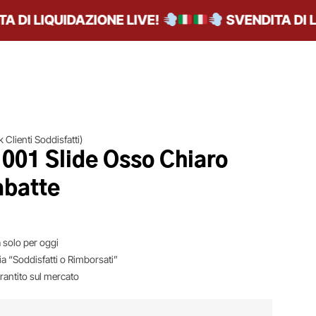
I LIQUIDAZIONE LIVE!
SVENDITA DI LIQU
 Clienti Soddisfatti)
 001 Slide Osso Chiaro
abatte
 solo per oggi
ia “Soddisfatti o Rimborsati”
arantito sul mercato