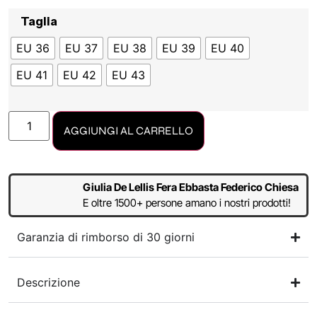
Taglia
EU 36
EU 37
EU 38
EU 39
EU 40
EU 41
EU 42
EU 43
AGGIUNGI AL CARRELLO
Giulia De Lellis Fera Ebbasta Federico Chiesa
E oltre 1500+ persone amano i nostri prodotti!
Garanzia di rimborso di 30 giorni
Descrizione