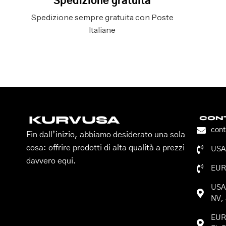
Spedizione gratuita
Spedizione sempre gratuita con Poste
Italiane
KURVUSA
CONT
con
Fin dall’inizio, abbiamo desiderato una sola
cosa: offrire prodotti di alta qualità a prezzi
USA:
davvero equi.
EUR
USA:
NV, 
EURO