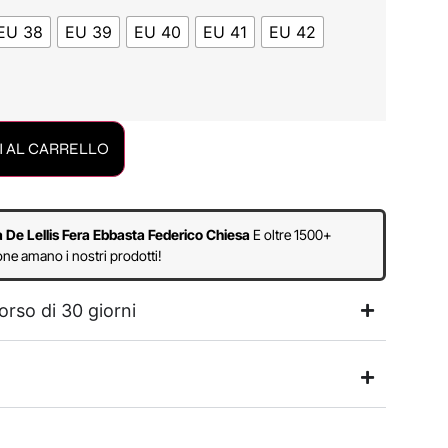
EU 38
EU 39
EU 40
EU 41
EU 42
 AL CARRELLO
a De Lellis Fera Ebbasta Federico Chiesa
E oltre 1500+
ne amano i nostri prodotti!
orso di 30 giorni