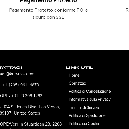
Pagamento Protetto
Pagamento Protetto, conforme PCI e
R
sicuro con SSL
ATTACI
LINK UTILI
tact@kurvusa.com
Home
Contattaci
 +1 (205) 961-4873
Politica di Cancellazione
OPE: +31 20 308 1283
Informativa sulla Privacy
 304 S. Jones Blvd, Las Vegas,
Termini di Servizio
89107, United States
Politica di Spedizione
Politica sui Cookie
PE:Verrijn Stuartlaan 28, 2288