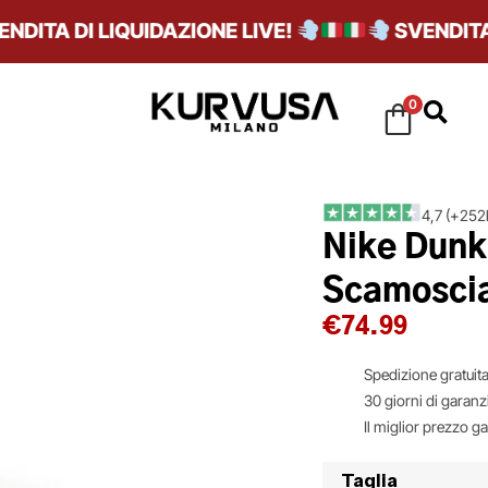
TA DI LIQUIDAZIONE LIVE!
SVENDITA DI 
0
4,7 (+252k
Nike Dunk
Scamoscia
€
74.99
Spedizione gratuita
30 giorni di garanz
Il miglior prezzo g
Taglia