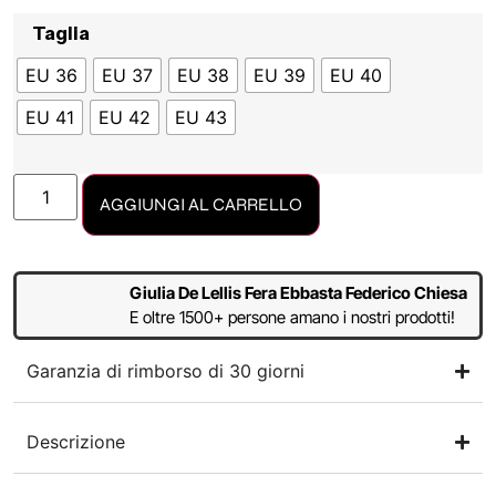
Taglia
EU 36
EU 37
EU 38
EU 39
EU 40
EU 41
EU 42
EU 43
AGGIUNGI AL CARRELLO
Giulia De Lellis Fera Ebbasta Federico Chiesa
E oltre 1500+ persone amano i nostri prodotti!
Garanzia di rimborso di 30 giorni
Descrizione