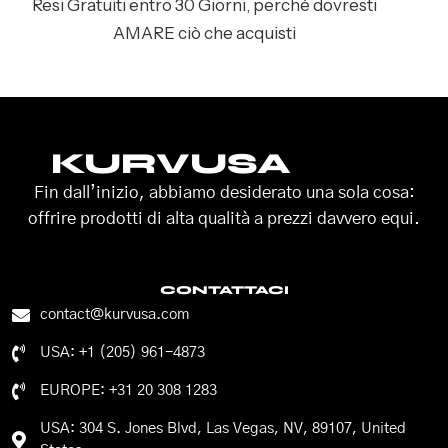
Resi Gratuiti entro 30 Giorni, perché dovresti
AMARE ciò che acquisti
KURVUSA
Fin dall’inizio, abbiamo desiderato una sola cosa:
offrire prodotti di alta qualità a prezzi davvero equi.
CONTATTACI
contact@kurvusa.com
USA: +1 (205) 961-4873
EUROPE: +31 20 308 1283
USA: 304 S. Jones Blvd, Las Vegas, NV, 89107, United