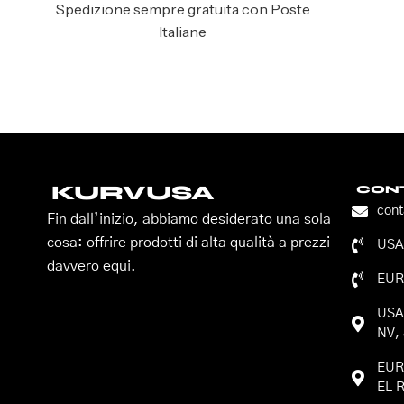
Spedizione sempre gratuita con Poste
Italiane
KURVUSA
CONT
con
Fin dall’inizio, abbiamo desiderato una sola
cosa: offrire prodotti di alta qualità a prezzi
USA:
davvero equi.
EUR
USA:
NV, 
EURO
EL R