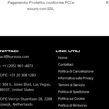
Pagamento Protetto, conforme PCI e
R
sicuro con SSL
ATTACI
LINK UTILI
tact@kurvusa.com
Home
Contattaci
 +1 (205) 961-4873
Politica di Cancellazione
OPE: +31 20 308 1283
Informativa sulla Privacy
 304 S. Jones Blvd, Las Vegas,
Termini di Servizio
89107, United States
Politica di Spedizione
Politica sui Cookie
PE:Verrijn Stuartlaan 28, 2288
ijswijk, Netherlands
Politica di Rimborso