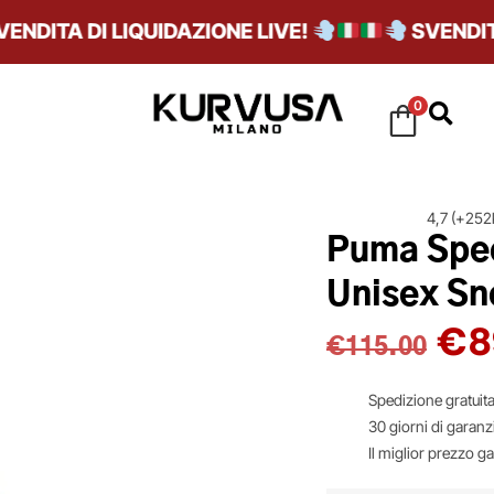
ITA DI LIQUIDAZIONE LIVE!
SVENDITA D
0
4,7 (+252k
Puma Spee
Unisex Sn
€
8
€
115.00
Spedizione gratuita
30 giorni di garanz
Il miglior prezzo g