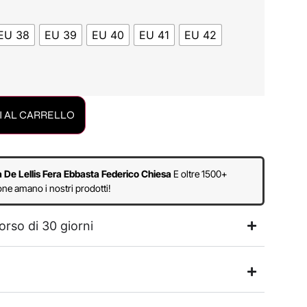
EU 38
EU 39
EU 40
EU 41
EU 42
 AL CARRELLO
a De Lellis Fera Ebbasta Federico Chiesa
E oltre 1500+
ne amano i nostri prodotti!
orso di 30 giorni