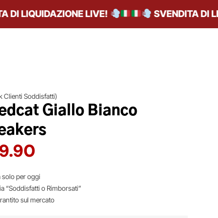
I LIQUIDAZIONE LIVE!
SVENDITA DI LIQU
 Clienti Soddisfatti)
dcat Giallo Bianco
eakers
9.90
 solo per oggi
ia “Soddisfatti o Rimborsati”
arantito sul mercato