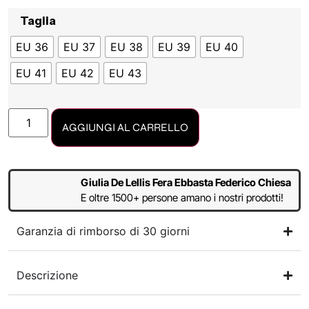
Taglia
EU 36
EU 37
EU 38
EU 39
EU 40
EU 41
EU 42
EU 43
AGGIUNGI AL CARRELLO
Giulia De Lellis Fera Ebbasta Federico Chiesa
E oltre 1500+ persone amano i nostri prodotti!
Garanzia di rimborso di 30 giorni
Descrizione