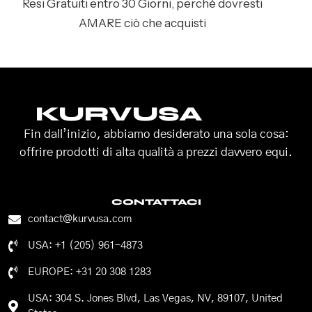
Resi Gratuiti entro 30 Giorni, perché dovresti
AMARE ciò che acquisti
KURVUSA
Fin dall’inizio, abbiamo desiderato una sola cosa:
offrire prodotti di alta qualità a prezzi davvero equi.
CONTATTACI
contact@kurvusa.com
USA: +1 (205) 961-4873
EUROPE: +31 20 308 1283
USA: 304 S. Jones Blvd, Las Vegas, NV, 89107, United