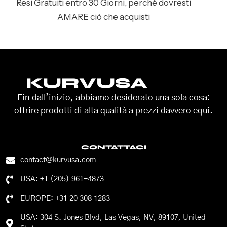
Resi Gratuiti entro 30 Giorni, perché dovresti
AMARE ciò che acquisti
KURVUSA
Fin dall’inizio, abbiamo desiderato una sola cosa:
offrire prodotti di alta qualità a prezzi davvero equi.
CONTATTACI
contact@kurvusa.com
USA: +1 (205) 961-4873
EUROPE: +31 20 308 1283
USA: 304 S. Jones Blvd, Las Vegas, NV, 89107, United