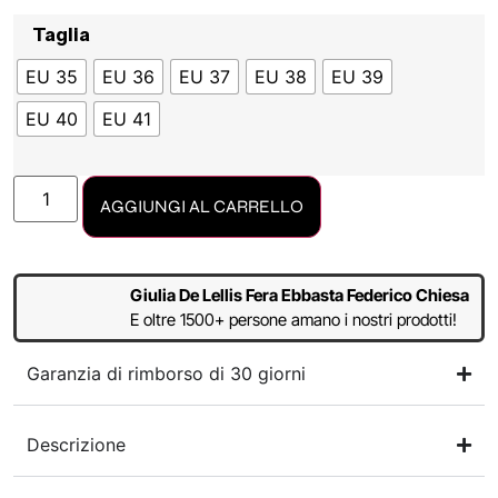
Taglia
EU 35
EU 36
EU 37
EU 38
EU 39
EU 40
EU 41
AGGIUNGI AL CARRELLO
Giulia De Lellis Fera Ebbasta Federico Chiesa
E oltre 1500+ persone amano i nostri prodotti!
Garanzia di rimborso di 30 giorni
Descrizione