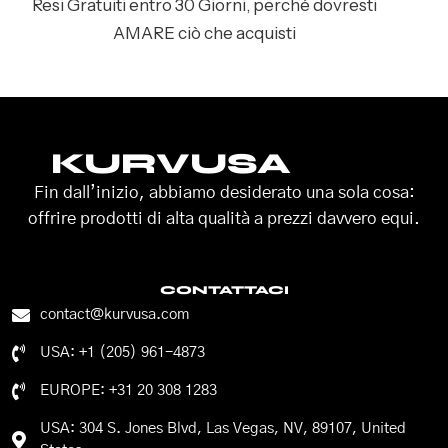
Resi Gratuiti entro 30 Giorni, perché dovresti
AMARE ciò che acquisti
KURVUSA
Fin dall’inizio, abbiamo desiderato una sola cosa:
offrire prodotti di alta qualità a prezzi davvero equi.
CONTATTACI
contact@kurvusa.com
USA: +1 (205) 961-4873
EUROPE: +31 20 308 1283
USA: 304 S. Jones Blvd, Las Vegas, NV, 89107, United