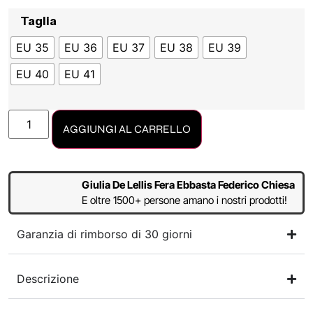
Taglia
EU 35
EU 36
EU 37
EU 38
EU 39
EU 40
EU 41
AGGIUNGI AL CARRELLO
Giulia De Lellis Fera Ebbasta Federico Chiesa
E oltre 1500+ persone amano i nostri prodotti!
Garanzia di rimborso di 30 giorni
Descrizione