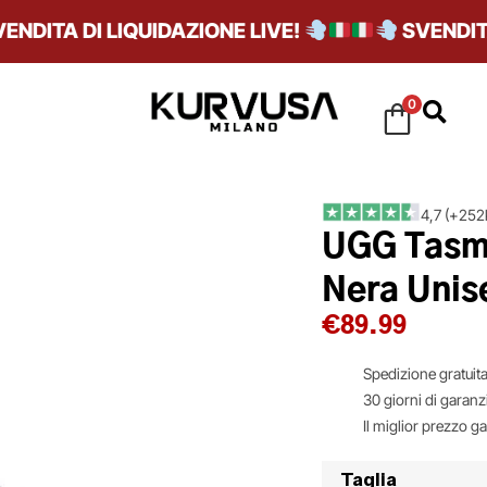
ITA DI LIQUIDAZIONE LIVE!
SVENDITA DI
0
4,7 (+252k
UGG Tasma
Nera Unis
€
89.99
Spedizione gratuita
30 giorni di garanz
Il miglior prezzo g
Taglia