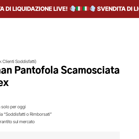
 LIQUIDAZIONE LIVE!
SVENDITA DI LIQU
 Clienti Soddisfatti)
n Pantofola Scamosciata
ex
 solo per oggi
ia “Soddisfatti o Rimborsati”
arantito sul mercato