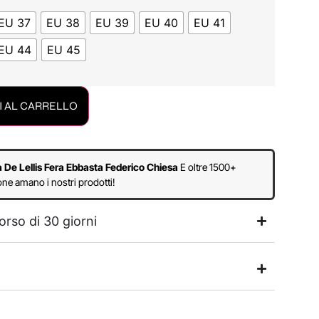
EU 37
EU 38
EU 39
EU 40
EU 41
EU 44
EU 45
 AL CARRELLO
a De Lellis Fera Ebbasta Federico Chiesa
E oltre 1500+
ne amano i nostri prodotti!
orso di 30 giorni