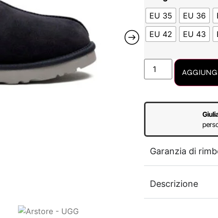
EU 35
EU 36
EU 42
EU 43
AGGIUNGI
Giuli
perso
Garanzia di rimb
Descrizione