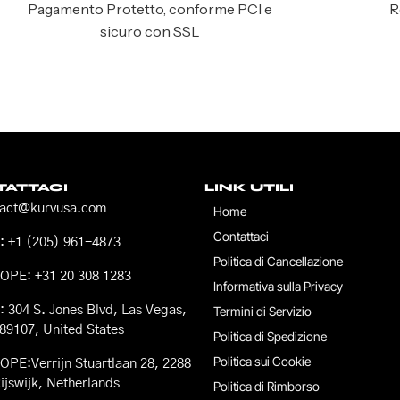
Pagamento Protetto, conforme PCI e
R
sicuro con SSL
ATTACI
LINK UTILI
tact@kurvusa.com
Home
Contattaci
 +1 (205) 961-4873
Politica di Cancellazione
OPE: +31 20 308 1283
Informativa sulla Privacy
 304 S. Jones Blvd, Las Vegas,
Termini di Servizio
89107, United States
Politica di Spedizione
Politica sui Cookie
PE:Verrijn Stuartlaan 28, 2288
ijswijk, Netherlands
Politica di Rimborso