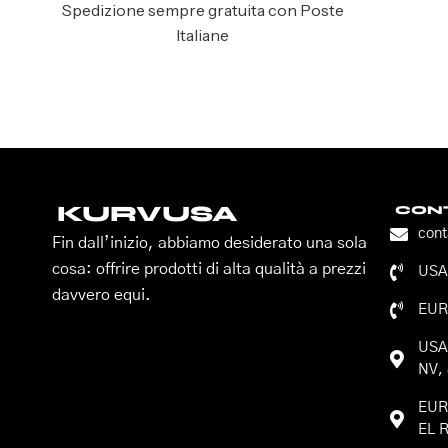
Spedizione sempre gratuita con Poste
Italiane
KURVUSA
CONT
con
Fin dall’inizio, abbiamo desiderato una sola
cosa: offrire prodotti di alta qualità a prezzi
USA:
davvero equi.
EUR
USA:
NV, 
EURO
EL R