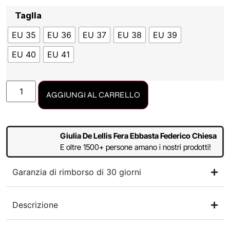
Taglia
EU 35
EU 36
EU 37
EU 38
EU 39
EU 40
EU 41
AGGIUNGI AL CARRELLO
Giulia De Lellis Fera Ebbasta Federico Chiesa
E oltre 1500+ persone amano i nostri prodotti!
Garanzia di rimborso di 30 giorni
Descrizione