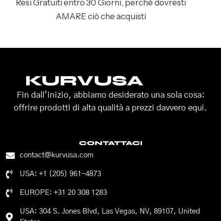
Resi Gratuiti entro 30 Giorni, perché dovresti
AMARE ciò che acquisti
KURVUSA
Fin dall’inizio, abbiamo desiderato una sola cosa:
offrire prodotti di alta qualità a prezzi davvero equi.
CONTATTACI
contact@kurvusa.com
USA: +1 (205) 961-4873
EUROPE: +31 20 308 1283
USA: 304 S. Jones Blvd, Las Vegas, NV, 89107, United