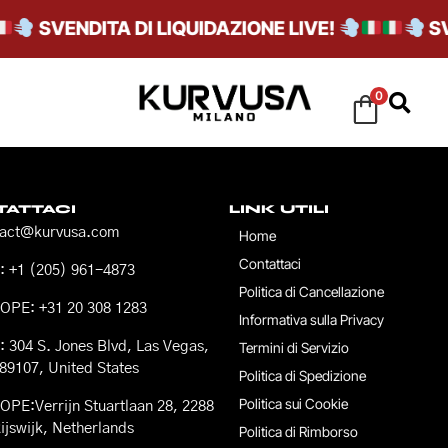
SVENDITA DI LIQUIDAZIONE LIVE!
SVE
0
ATTACI
LINK UTILI
tact@kurvusa.com
Home
Contattaci
 +1 (205) 961-4873
Politica di Cancellazione
OPE: +31 20 308 1283
Informativa sulla Privacy
 304 S. Jones Blvd, Las Vegas,
Termini di Servizio
89107, United States
Politica di Spedizione
Politica sui Cookie
PE:Verrijn Stuartlaan 28, 2288
ijswijk, Netherlands
Politica di Rimborso