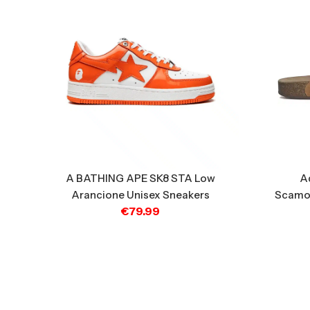
A BATHING APE SK8 STA Low
A
Arancione Unisex Sneakers
Scamos
€
79.99