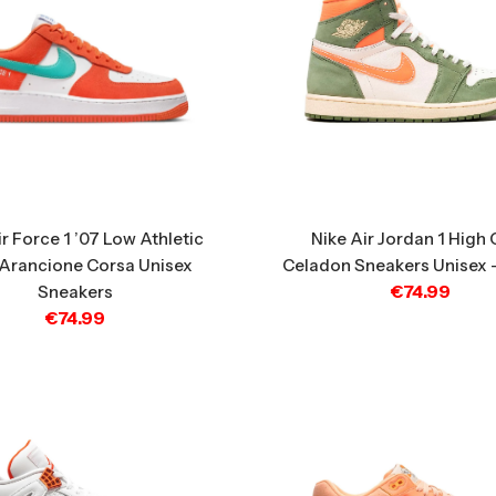
ir Force 1 ’07 Low Athletic
Nike Air Jordan 1 High 
 Arancione Corsa Unisex
Celadon Sneakers Unisex 
€
74.99
Sneakers
€
74.99