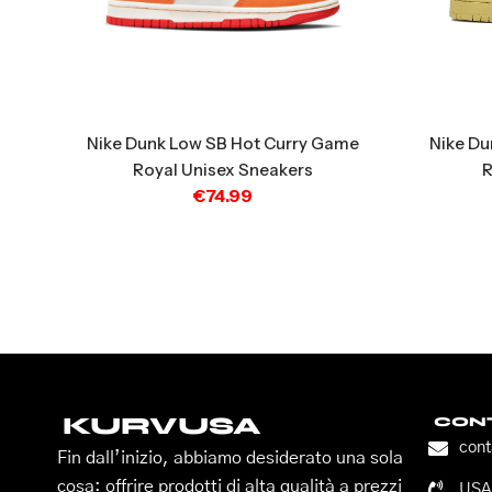
Nike Dunk Low SB Hot Curry Game
Nike Du
Royal Unisex Sneakers
R
€
74.99
KURVUSA
CONT
con
Fin dall’inizio, abbiamo desiderato una sola
cosa: offrire prodotti di alta qualità a prezzi
USA: