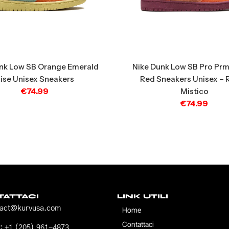
nk Low SB Orange Emerald
Nike Dunk Low SB Pro Prm
ise Unisex Sneakers
Red Sneakers Unisex – 
€
74.99
Mistico
€
74.99
ATTACI
LINK UTILI
tact@kurvusa.com
Home
Contattaci
 +1 (205) 961-4873