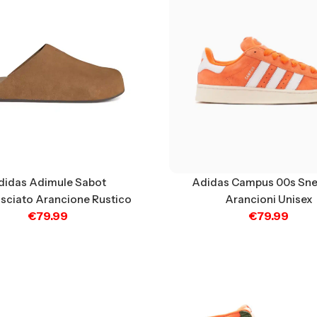
didas Adimule Sabot
Adidas Campus 00s Sne
ciato Arancione Rustico
Arancioni Unisex
€
79.99
€
79.99