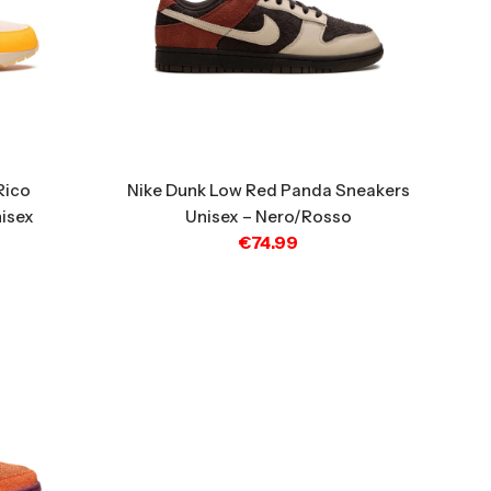
Rico
Nike Dunk Low Red Panda Sneakers
isex
Unisex – Nero/Rosso
€
74.99