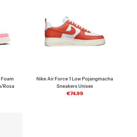
k Foam
Nike Air Force 1 Low Pojangmacha
o/Rosa
Sneakers Unisex
€
74.99