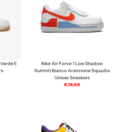
Nike Air Force 1 Low Shadow
 Verde E
Summit Bianco Arancione Squadra
rs
Unisex Sneakers
€
74.99