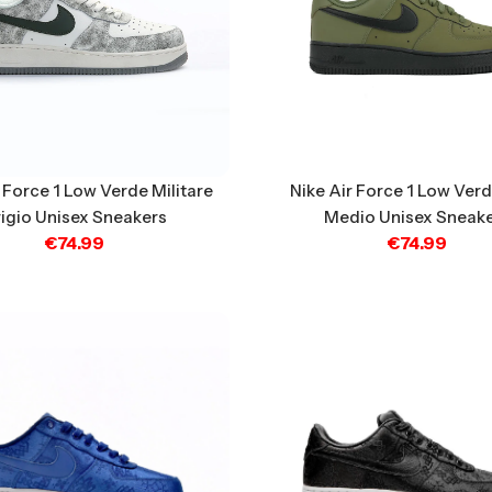
 Force 1 Low Verde Militare
Nike Air Force 1 Low Verd
igio Unisex Sneakers
Medio Unisex Sneak
€
74.99
€
74.99