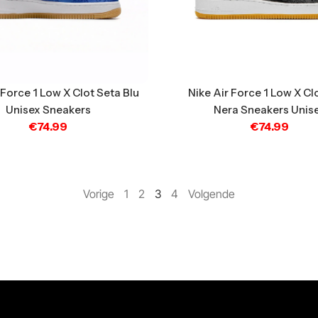
 Force 1 Low X Clot Seta Blu
Nike Air Force 1 Low X Cl
Unisex Sneakers
Nera Sneakers Unis
€
74.99
€
74.99
Vorige
1
2
3
4
Volgende