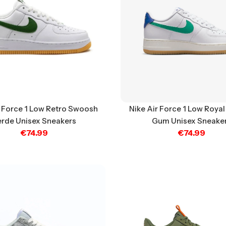
r Force 1 Low Retro Swoosh
Nike Air Force 1 Low Royal
erde Unisex Sneakers
Gum Unisex Sneake
€
74.99
€
74.99