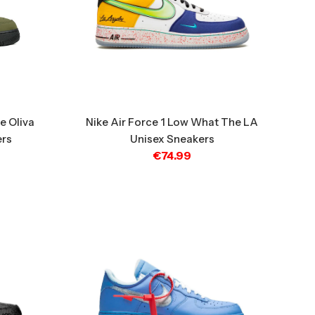
e Oliva
Nike Air Force 1 Low What The LA
ers
Unisex Sneakers
€
74.99