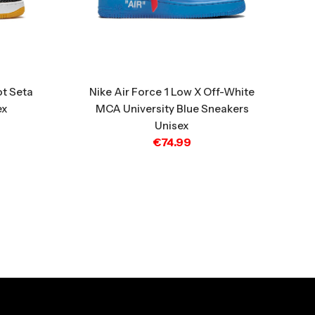
ot Seta
Nike Air Force 1 Low X Off-White
ex
MCA University Blue Sneakers
Unisex
€
74.99